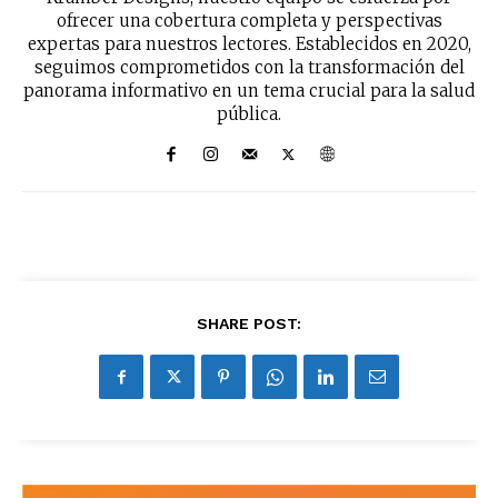
No te pierdas de las
ofrecer una cobertura completa y perspectivas
últimas noticias
expertas para nuestros lectores. Establecidos en 2020,
seguimos comprometidos con la transformación del
panorama informativo en un tema crucial para la salud
Suscríbete a nuestro boletín diario y
pública.
recibe todas las noticias del vapeo y la
reducción de daños en tu correo
electrónico.
Subscribe to our daily clipping and
receive all the news of vaping and
tobacco harm reduction in your email.
SUBSCRIBIRSE
SHARE POST: