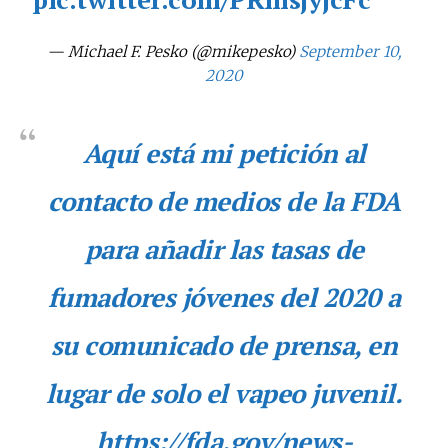
— Michael F. Pesko (@mikepesko)
September 10,
2020
Aquí está mi petición al
contacto de medios de la FDA
para añadir las tasas de
fumadores jóvenes del 2020 a
su comunicado de prensa, en
lugar de solo el vapeo juvenil.
No te pierdas de las
https://fda.gov/news-
últimas noticias