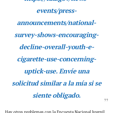
events/press-
Suscríbete a nuestro boletín diario y
recibe todas las noticias del vapeo y la
announcements/national-
reducción de daños en tu correo
electrónico.
survey-shows-encouraging-
Subscribe to our daily clipping and
receive all the news of vaping and
decline-overall-youth-e-
tobacco harm reduction in your email.
cigarette-use-concerning-
SUBSCRIBIRSE
uptick-use
. Envíe una
solicitud similar a la mía si se
siente obligado.
Hay otros problemas con la Encuesta Nacional Juvenil