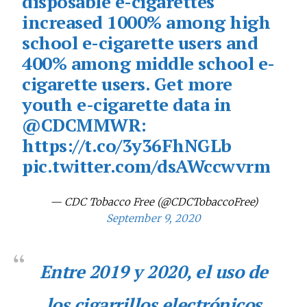
disposable e-cigarettes
increased 1000% among high
school e-cigarette users and
400% among middle school e-
cigarette users. Get more
youth e-cigarette data in
@CDCMMWR
:
https://t.co/3y36FhNGLb
pic.twitter.com/dsAWccwvrm
— CDC Tobacco Free (@CDCTobaccoFree)
September 9, 2020
Entre 2019 y 2020, el uso de
los cigarrillos electrónicos