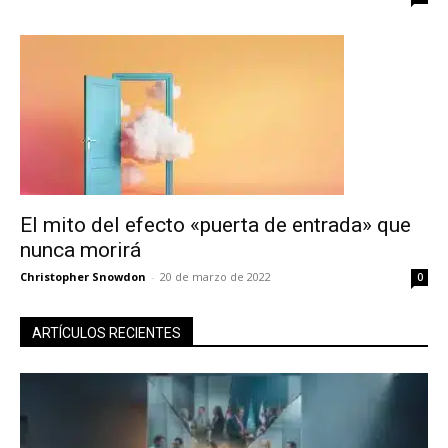
No te pierdas de las
últimas noticias
Suscríbete a nuestro boletín diario y
recibe todas las noticias del vapeo y la
reducción de daños en tu correo
electrónico.
El mito del efecto «puerta de entrada» que
Subscribe to our daily clipping and
nunca morirá
receive all the news of vaping and
Christopher Snowdon
-
20 de marzo de 2022
0
tobacco harm reduction in your email.
ARTÍCULOS RECIENTES
SUBSCRIBIRSE