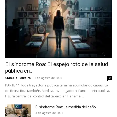
El síndrome Roa: El espejo roto de la salud
pública en...
Claudio Teixeira
-
5 de agosto de 2026
0
PARTE 11 Toda trayectoria pública termina acumulando capas. La
de Reina Roa también. Médica. Investigadora. Funcionaria pública.
Figura central del control del tabaco en Panamá....
El síndrome Roa: La medida del daño
3 de agosto de 2026