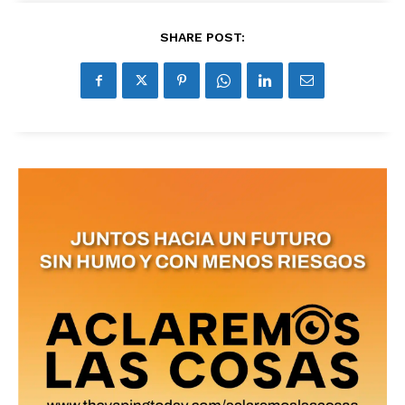
SHARE POST:
No te pierdas de las
últimas noticias
Suscríbete a nuestro boletín diario y
recibe todas las noticias del vapeo y la
reducción de daños en tu correo
electrónico.
Subscribe to our daily clipping and
receive all the news of vaping and
tobacco harm reduction in your email.
SUBSCRIBIRSE