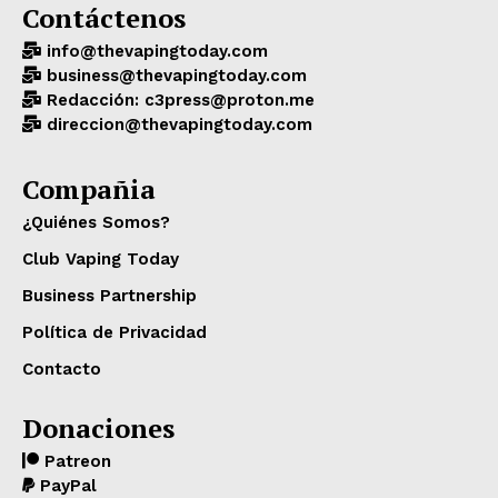
Contáctenos
info@thevapingtoday.com
business@thevapingtoday.com
Redacción: c3press@proton.me
direccion@thevapingtoday.com
Compañia
¿Quiénes Somos?
Club Vaping Today
Business Partnership
Política de Privacidad
Contacto
Donaciones
Patreon
PayPal