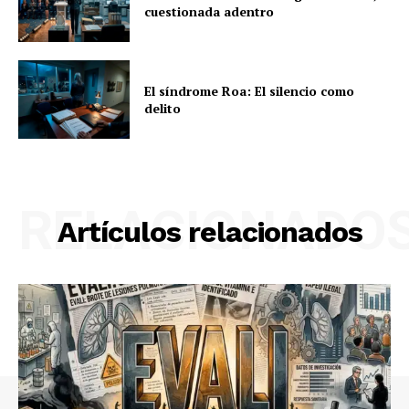
cuestionada adentro
El síndrome Roa: El silencio como
delito
RELACIONADO
Artículos relacionados