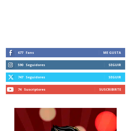
677
Fans
ME GUSTA
590
Seguidores
SEGUIR
747
Seguidores
SEGUIR
74
Suscriptores
SUSCRIBIRTE