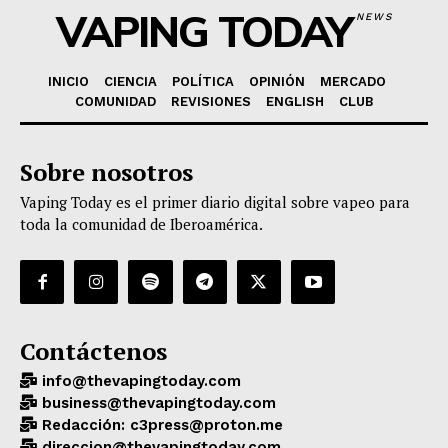
VAPING TODAY
NEWS
INICIO
CIENCIA
POLÍTICA
OPINIÓN
MERCADO
COMUNIDAD
REVISIONES
ENGLISH
CLUB
Sobre nosotros
Vaping Today es el primer diario digital sobre vapeo para
toda la comunidad de Iberoamérica.
Contáctenos
info@thevapingtoday.com
business@thevapingtoday.com
Redacción: c3press@proton.me
direccion@thevapingtoday.com