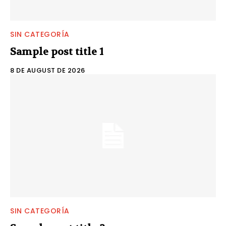
No te pierdas de las
SIN CATEGORÍA
últimas noticias
Sample post title 1
Suscríbete a nuestro boletín diario y
8 DE AUGUST DE 2026
recibe todas las noticias del vapeo y la
reducción de daños en tu correo
electrónico.
Subscribe to our daily clipping and
receive all the news of vaping and
tobacco harm reduction in your email.
SUBSCRIBIRSE
SIN CATEGORÍA