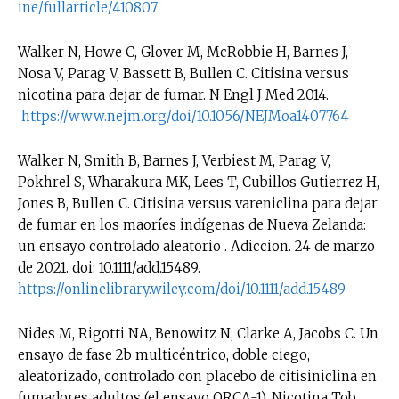
ine/fullarticle/410807
Walker N, Howe C, Glover M, McRobbie H, Barnes J,
Nosa V, Parag V, Bassett B, Bullen C. Citisina versus
nicotina para dejar de fumar. N Engl J Med 2014.
https://www.nejm.org/doi/10.1056/NEJMoa1407764
Walker N, Smith B, Barnes J, Verbiest M, Parag V,
Pokhrel S, Wharakura MK, Lees T, Cubillos Gutierrez H,
Jones B, Bullen C. Citisina versus vareniclina para dejar
de fumar en los maoríes indígenas de Nueva Zelanda:
un ensayo controlado aleatorio . Adiccion. 24 de marzo
de 2021. doi: 10.1111/add.15489.
https://onlinelibrary.wiley.com/doi/10.1111/add.15489
Nides M, Rigotti NA, Benowitz N, Clarke A, Jacobs C. Un
ensayo de fase 2b multicéntrico, doble ciego,
aleatorizado, controlado con placebo de citisiniclina en
fumadores adultos (el ensayo ORCA-1). Nicotina Tob