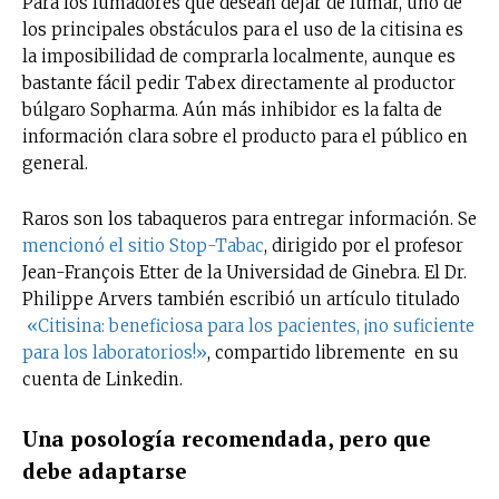
Para los fumadores que desean dejar de fumar, uno de
los principales obstáculos para el uso de la citisina es
Suscríbete a nuestro boletín diario y
la imposibilidad de comprarla localmente, aunque es
recibe todas las noticias del vapeo y la
bastante fácil pedir Tabex directamente al productor
reducción de daños en tu correo
búlgaro Sopharma. Aún más inhibidor es la falta de
electrónico.
información clara sobre el producto para el público en
general.
Subscribe to our daily clipping and
receive all the news of vaping and
tobacco harm reduction in your email.
Raros son los tabaqueros para entregar información. Se
mencionó el sitio Stop-Tabac
, dirigido por el profesor
SUBSCRIBIRSE
Jean-François Etter de la Universidad de Ginebra. El Dr.
Philippe Arvers también escribió un artículo titulado
«Citisina: beneficiosa para los pacientes, ¡no suficiente
para los laboratorios!»
, compartido libremente en su
cuenta de Linkedin.
Una posología recomendada, pero que
debe adaptarse