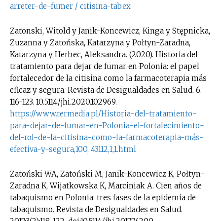
arreter-de-fumer / citisina-tabex
Zatonski, Witold y Janik-Koncewicz, Kinga y Stępnicka,
Zuzanna y Zatońska, Katarzyna y Połtyn-Zaradna,
Katarzyna y Herbec, Aleksandra. (2020). Historia del
tratamiento para dejar de fumar en Polonia: el papel
fortalecedor de la citisina como la farmacoterapia más
eficaz y segura. Revista de Desigualdades en Salud. 6.
116-123. 10.5114/jhi.2020.102969.
https://www.termedia.pl/Historia-del-tratamiento-
para-dejar-de-fumar-en-Polonia-el-fortalecimiento-
del-rol-de-la-citisina-como-la-farmacoterapia-más-
efectiva-y-segura,100, 43112,1,1.html
Zatoński WA, Zatoński M, Janik-Koncewicz K, Połtyn-
Zaradna K, Wijatkowska K, Marciniak A. Cien años de
tabaquismo en Polonia: tres fases de la epidemia de
tabaquismo. Revista de Desigualdades en Salud.