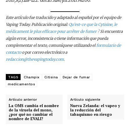
2017;3(2):118-122. doi:10.5114/jhi.2017.74200.
Este artículo fue traducido y adaptado al español por el equipo de
Vaping Today. Publicación original:
Qu’est-ce que la Cytisine, le
médicament le plus efficace pour arrêter de fumer ?
Si encuentra
algún error, inconsistencia o tiene información que pueda
complementar el texto, comuníquese utilizando el
formulario de
contacto
o por correo electrónico a
redaccion@thevapingtoday.com
.
TAGS
Champix
Citisina
Dejar de fumar
medicamentos
Artículo anterior
Artículo siguiente
La OMS cambia el nombre
Nueva Zelanda: el vapeo y
de la viruela del mono,
la reducción del
¿por qué no cambiar el
tabaquismo en riesgo
nombre de EVALI?