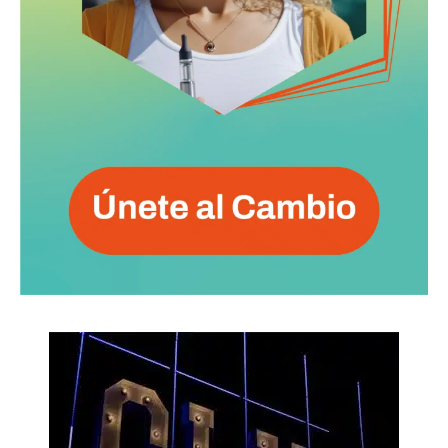
No te pierdas de las
últimas noticias
Suscríbete a nuestro boletín diario y
recibe todas las noticias del vapeo y la
reducción de daños en tu correo
electrónico.
Subscribe to our daily clipping and
receive all the news of vaping and
tobacco harm reduction in your email.
SUBSCRIBIRSE