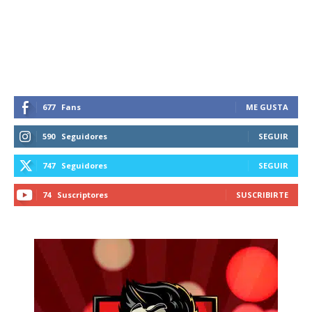
recibe todas las noticias del vapeo y la
reducción de daños en tu correo
electrónico.
Subscribe to our daily clipping and
receive all the news of vaping and
tobacco harm reduction in your email.
677
Fans
ME GUSTA
590
Seguidores
SEGUIR
SUBSCRIBIRSE
747
Seguidores
SEGUIR
74
Suscriptores
SUSCRIBIRTE