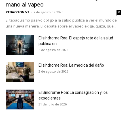
mano al vapeo
REDACCION VT
-
7 de agosto de 2026
0
El tabaquismo pasivo obligó a la salud pública a ver el mundo de
una nueva manera. El debate sobre el vapeo exige, quizá, que...
El síndrome Roa: El espejo roto de la salud
pública en...
5 de agosto de 2026
El síndrome Roa: La medida del daño
3 de agosto de 2026
El Síndrome Roa: La consagración y los
expedientes
No te pierdas de las
31 de julio de 2026
últimas noticias
Suscríbete a nuestro boletín diario y