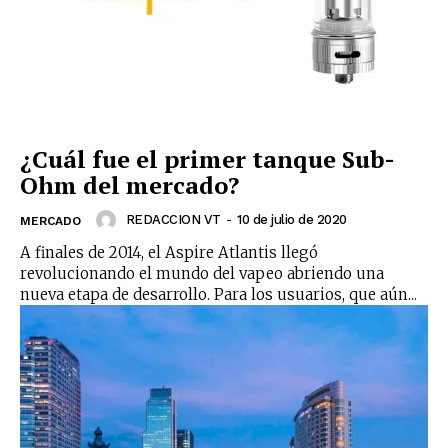
¿Cuál fue el primer tanque Sub-
No te pierdas de las
Ohm del mercado?
últimas noticias
REDACCION VT
-
10 de julio de 2020
MERCADO
A finales de 2014, el Aspire Atlantis llegó
Suscríbete a nuestro boletín diario y
revolucionando el mundo del vapeo abriendo una
recibe todas las noticias del vapeo y la
nueva etapa de desarrollo. Para los usuarios, que aún...
reducción de daños en tu correo
electrónico.
Subscribe to our daily clipping and
receive all the news of vaping and
tobacco harm reduction in your email.