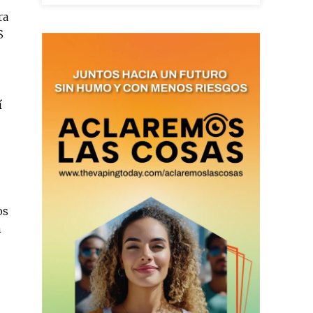
ra
S
as últimas
í
ario y recibe todas las
ión de daños en tu correo
 and receive all the news
duction in your email.
os
n
SUBSCRIBIRSE