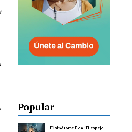
o’
s
o
y
Popular
y
El síndrome Roa: El espejo