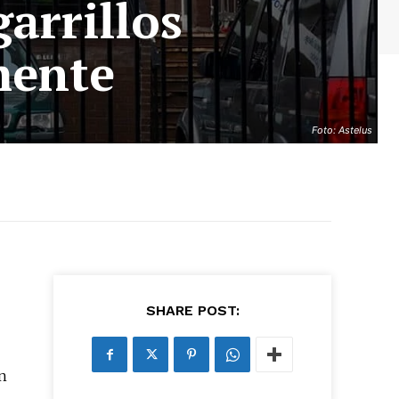
arrillos
mente
Foto: Astelus
SHARE POST:
en