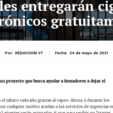
les entregarán cig
trónicos gratuita
Por:
REDACCION VT
Fecha:
24 de mayo de 2021
n proyecto que busca ayudar a fumadores a dejar el
l tabaco cada año gracias al vapeo. Ahora, y durante los
or cualquier motivo acudan a los servicios de urgencias 
Leicester serán asignados al azar para recibir un “starter