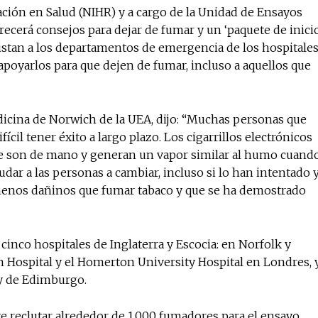
ación en Salud (NIHR) y a cargo de la Unidad de Ensayos
ecerá consejos para dejar de fumar y un ‘paquete de inici
asistan a los departamentos de emergencia de los hospitale
 apoyarlos para que dejen de fumar, incluso a aquellos que
edicina de Norwich de la UEA, dijo: “Muchas personas que
ícil tener éxito a largo plazo. Los cigarrillos electrónicos
que son de mano y generan un vapor similar al humo cuand
udar a las personas a cambiar, incluso si lo han intentado 
menos dañinos que fumar tabaco y que se ha demostrado
 cinco hospitales de Inglaterra y Escocia: en Norfolk y
n Hospital y el Homerton University Hospital en Londres, 
ry de Edimburgo.
 reclutar alrededor de 1.000 fumadores para el ensayo.