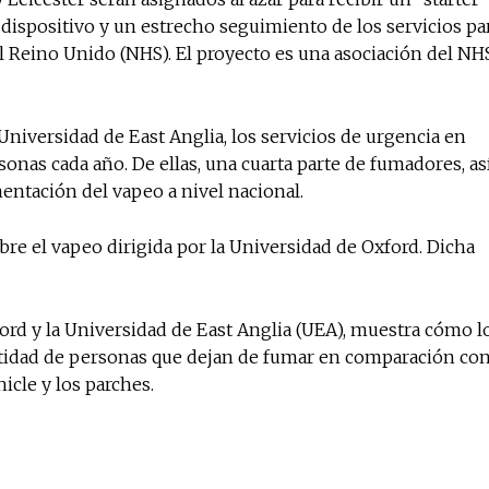
l dispositivo y un estrecho seguimiento de los servicios pa
el Reino Unido (NHS). El proyecto es una asociación del NH
No te pierdas de l
noticias
Universidad de East Anglia, los servicios de urgencia en
onas cada año. De ellas, una cuarta parte de fumadores, as
entación del vapeo a nivel nacional.
Suscríbete a nuestro boletín di
noticias del vapeo y la reducc
electrónico.
bre el vapeo dirigida por la Universidad de Oxford. Dicha
Subscribe to our daily clipping
of vaping and tobacco harm re
ord y la Universidad de East Anglia (UEA), muestra cómo l
antidad de personas que dejan de fumar en comparación co
icle y los parches.