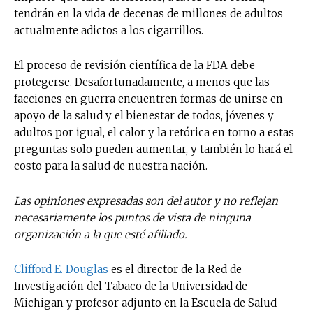
No te pierdas de las
tendrán en la vida de decenas de millones de adultos
últimas noticias
actualmente adictos a los cigarrillos.
Suscríbete a nuestro boletín diario y
El proceso de revisión científica de la FDA debe
recibe todas las noticias del vapeo y la
protegerse. Desafortunadamente, a menos que las
reducción de daños en tu correo
facciones en guerra encuentren formas de unirse en
electrónico.
apoyo de la salud y el bienestar de todos, jóvenes y
adultos por igual, el calor y la retórica en torno a estas
Subscribe to our daily clipping and
preguntas solo pueden aumentar, y también lo hará el
receive all the news of vaping and
tobacco harm reduction in your email.
costo para la salud de nuestra nación.
Las opiniones expresadas son del autor y no reflejan
SUBSCRIBIRSE
necesariamente los puntos de vista de ninguna
organización a la que esté afiliado.
Clifford E. Douglas
es el director de la Red de
Investigación del Tabaco de la Universidad de
Michigan y profesor adjunto en la Escuela de Salud