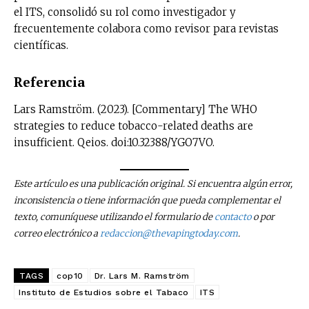
el ITS, consolidó su rol como investigador y
frecuentemente colabora como revisor para revistas
científicas.
Referencia
Lars Ramström. (2023). [Commentary] The WHO
strategies to reduce tobacco-related deaths are
insufficient. Qeios. doi:10.32388/YGO7VO.
Este artículo es una publicación original. Si encuentra algún error,
inconsistencia o tiene información que pueda complementar el
texto, comuníquese utilizando el formulario de
contacto
o por
correo electrónico a
redaccion@thevapingtoday.com
.
TAGS
cop10
Dr. Lars M. Ramström
Instituto de Estudios sobre el Tabaco
ITS