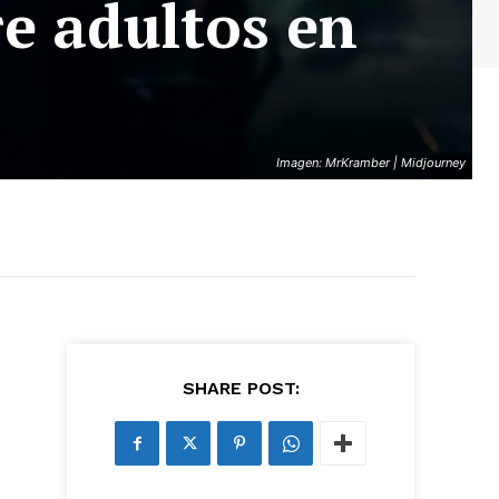
re adultos en
Imagen: MrKramber | Midjourney
SHARE POST: