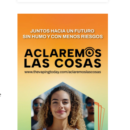
as últimas
ario y recibe todas las
ión de daños en tu correo
 and receive all the news
duction in your email.
e
SUBSCRIBIRSE