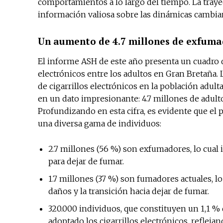
comportamientos a lo largo del tiempo. La traye
información valiosa sobre las dinámicas cambian
Un aumento de 4.7 millones de exfuma
El informe ASH de este año presenta un cuadro de
electrónicos entre los adultos en Gran Bretaña. 
de cigarrillos electrónicos en la población adul
en un dato impresionante: 4.7 millones de adulto
Profundizando en esta cifra, es evidente que el
una diversa gama de individuos:
2.7 millones (56 %) son exfumadores, lo cual i
para dejar de fumar.
1.7 millones (37 %) son fumadores actuales, l
daños y la transición hacia dejar de fumar.
320.000 individuos, que constituyen un 1,1 % 
adoptado los cigarrillos electrónicos, reflej