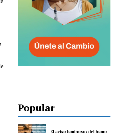
ce
o
e
de
Popular
El aviso luminoso: del humo