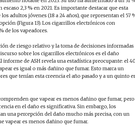
aumento notable en 2023. Su uso ha aume1ntado a un 31 %
n escaso 2,3 % en 2021. Es importante destacar que esta
los adultos jóvenes (18 a 24 años), que representan el 57 
ción (Figura 13). Los cigarrillos electrónicos con
 % de los vapeadores.
pción de riesgo relativo y la toma de decisiones informadas
scurso sobre los cigarrillos electrónicos es el daño
 El informe de ASH revela una estadística preocupante: el 4
pear es igual o más dañino que fumar. Esto marca un
es que tenían esta creencia el año pasado y a un quinto e
ra comprenden que vapear es menos dañino que fumar, pero
ncia en el daño es significativa. Sin embargo, los
an una percepción del daño mucho más precisa, con un
ue vapear es menos dañino que fumar.