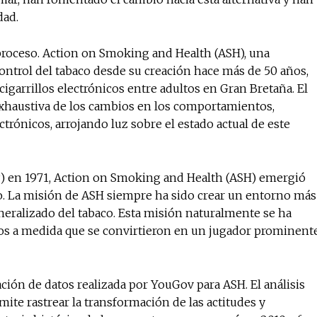
dad.
 proceso. Action on Smoking and Health (ASH), una
No te pierdas de l
control del tabaco desde su creación hace más de 50 años,
noticias
cigarrillos electrónicos entre adultos en Gran Bretaña. El
xhaustiva de los cambios en los comportamientos,
ectrónicos, arrojando luz sobre el estado actual de este
Suscríbete a nuestro boletín di
noticias del vapeo y la reducc
electrónico.
P) en 1971, Action on Smoking and Health (ASH) emergió
Subscribe to our daily clipping
o. La misión de ASH siempre ha sido crear un entorno más
of vaping and tobacco harm re
neralizado del tabaco. Esta misión naturalmente se ha
icos a medida que se convirtieron en un jugador prominent
ción de datos realizada por YouGov para ASH. El análisis
ite rastrear la transformación de las actitudes y