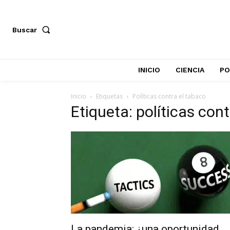
Buscar
INICIO
CIENCIA
PO
Inicio
Etiquetas
Políticas contra el tabaco
Etiqueta: políticas con
La pandemia: ¿una oportunidad