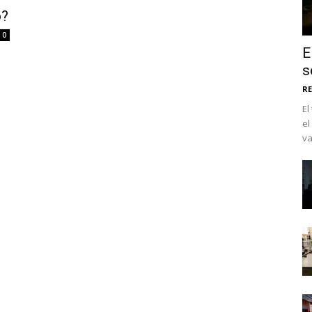
o?
0
E
s
RE
El
el
va
No te pierdas de l
noticias
Suscríbete a nuestro boletín di
noticias del vapeo y la reducc
electrónico.
Subscribe to our daily clipping