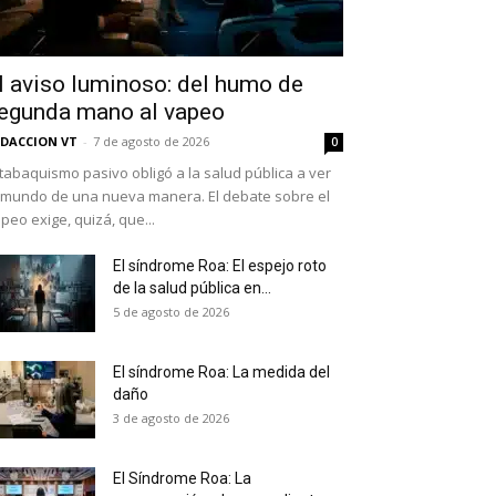
l aviso luminoso: del humo de
egunda mano al vapeo
DACCION VT
-
7 de agosto de 2026
0
 tabaquismo pasivo obligó a la salud pública a ver
 mundo de una nueva manera. El debate sobre el
peo exige, quizá, que...
El síndrome Roa: El espejo roto
de la salud pública en...
as últimas
5 de agosto de 2026
El síndrome Roa: La medida del
daño
ario y recibe todas las
3 de agosto de 2026
ión de daños en tu correo
El Síndrome Roa: La
 and receive all the news