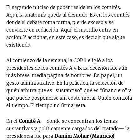
El segundo núcleo de poder reside en los comités.
Suscríbete a nuestro boletín diario y
Aquí, la anatomía queda al desnudo. Es en los comités
recibe todas las noticias del vapeo y la
donde el debate toma forma, pierde exceso y se
reducción de daños en tu correo
convierte en redacción. Aquí, el martillo entra en
electrónico.
acción. Y accionar, en este caso, es decidir qué sigue
existiendo.
Subscribe to our daily clipping and
receive all the news of vaping and
tobacco harm reduction in your email.
Al comienzo de la semana, la COP11 eligió a los
presidentes de los comités A y B. La decisión fue aún
más breve: media página de nombres. En papel, un
SUBSCRIBIRSE
gesto administrativo. En la práctica, la selección de
quién arbitra qué es “sustantivo”, qué es “financiero” y
qué puede posponerse sin costo moral. Quién controla
el tiempo. El tiempo no firma; veta.
En el
Comité A
—donde se concentran los temas
sustantivos y políticamente cargados del tratado— la
presidencia fue para
Damini Mohur (Mauricio)
,