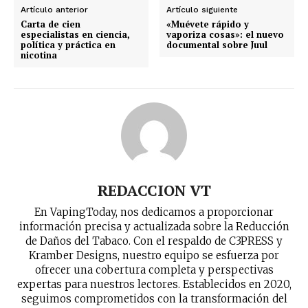
Artículo anterior
Artículo siguiente
Carta de cien
«Muévete rápido y
especialistas en ciencia,
vaporiza cosas»: el nuevo
política y práctica en
documental sobre Juul
nicotina
No te pierdas de las
últimas noticias
REDACCION VT
Suscríbete a nuestro boletín diario y
recibe todas las noticias del vapeo y la
En VapingToday, nos dedicamos a proporcionar
reducción de daños en tu correo
información precisa y actualizada sobre la Reducción
electrónico.
de Daños del Tabaco. Con el respaldo de C3PRESS y
Kramber Designs, nuestro equipo se esfuerza por
Subscribe to our daily clipping and
ofrecer una cobertura completa y perspectivas
receive all the news of vaping and
expertas para nuestros lectores. Establecidos en 2020,
tobacco harm reduction in your email.
seguimos comprometidos con la transformación del