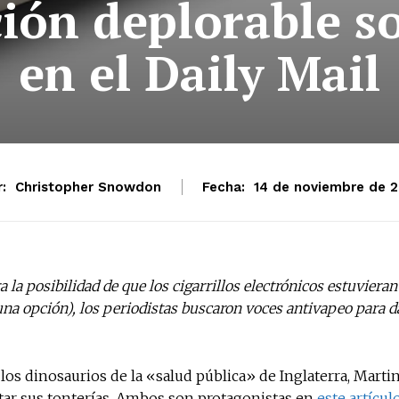
ión deplorable so
en el Daily Mail
:
Christopher Snowdon
Fecha:
14 de noviembre de 2
 la posibilidad de que los cigarrillos electrónicos estuvieran
una opción), los periodistas buscaron voces antivapeo para d
los dinosaurios de la «salud pública» de Inglaterra, Marti
tar sus tonterías. Ambos son protagonistas en
este artícul