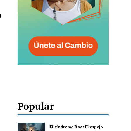
l
Popular
El síndrome Roa: El espejo