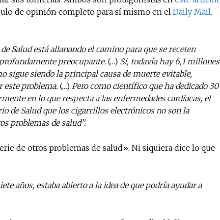
culo de opinión completo para sí mismo en el
Daily Mail
.
No te pierdas de l
 de Salud está allanando el camino para que se receten
noticias
es profundamente preocupante.
(…)
Sí, todavía hay 6,1 millones
o sigue siendo la principal causa de muerte evitable,
r este problema.
(…)
Pero como científico que ha dedicado 30
Suscríbete a nuestro boletín di
noticias del vapeo y la reducc
armente en lo que respecta a las enfermedades cardíacas, el
electrónico.
io de Salud que los cigarrillos electrónicos no son la
ros problemas de salud”.
Subscribe to our daily clipping
of vaping and tobacco harm re
rie de otros problemas de salud». Ni siquiera dice lo que
te años, estaba abierto a la idea de que podría ayudar a