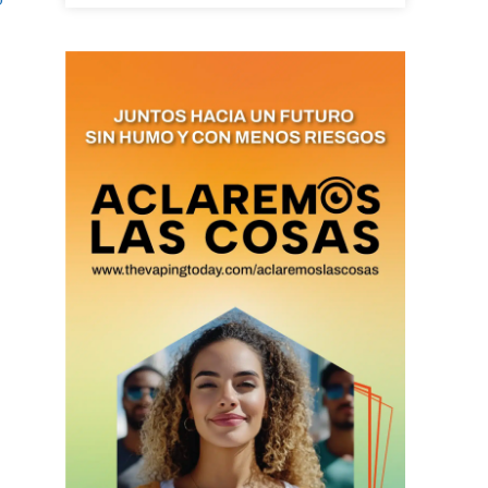
as últimas
ario y recibe todas las
ión de daños en tu correo
 and receive all the news
duction in your email.
SUBSCRIBIRSE