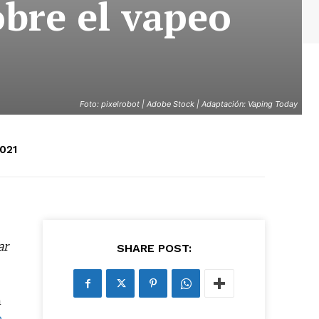
bre el vapeo
Foto: pixelrobot | Adobe Stock | Adaptación: Vaping Today
021
ar
SHARE POST:
n
o