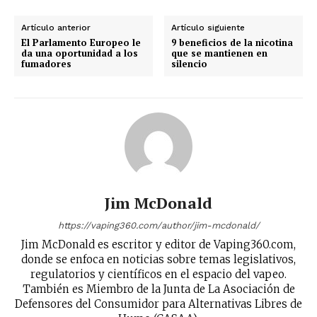
Artículo anterior
Artículo siguiente
El Parlamento Europeo le
9 beneficios de la nicotina
da una oportunidad a los
que se mantienen en
fumadores
silencio
No te pierdas de las
últimas noticias
Jim McDonald
Suscríbete a nuestro boletín diario y
recibe todas las noticias del vapeo y la
https://vaping360.com/author/jim-mcdonald/
reducción de daños en tu correo
Jim McDonald es escritor y editor de Vaping360.com,
electrónico.
donde se enfoca en noticias sobre temas legislativos,
regulatorios y científicos en el espacio del vapeo.
Subscribe to our daily clipping and
También es Miembro de la Junta de La Asociación de
receive all the news of vaping and
Defensores del Consumidor para Alternativas Libres de
tobacco harm reduction in your email.