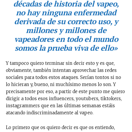
décadas de historia del vapeo,
no hay ninguna enfermedad
Suscríbete a nuestro boletín diario y
recibe todas las noticias del vapeo y la
derivada de su correcto uso, y
reducción de daños en tu correo
millones y millones de
electrónico.
vapeadores en todo el mundo
Subscribe to our daily clipping and
somos la prueba viva de ello»
receive all the news of vaping and
tobacco harm reduction in your email.
Y tampoco quiero terminar sin decir esto y es que,
obviamente, también intentan aprovechar las redes
SUBSCRIBIRSE
sociales para todos estos ataques. Serían tontos si no
lo hicieran y, bueno, ni muchísimo menos lo son. Y
precisamente por eso, a partir de este punto me quiero
dirigir a todos esos influencers, youtubers, tiktokers,
instagrammers que en las últimas semanas estáis
atacando indiscriminadamente al vapeo.
Lo primero que os quiero decir es que os entiendo,