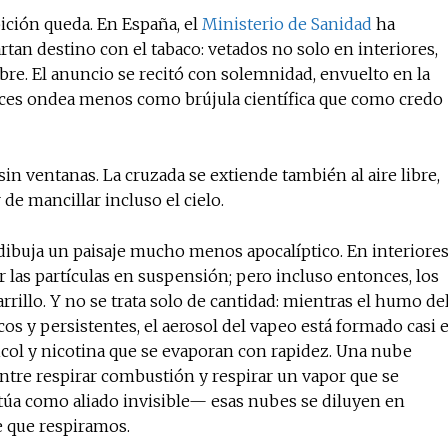
bición queda. En España, el
Ministerio de Sanidad
ha
rtan destino con el tabaco: vetados no solo en interiores,
libre. El anuncio se recitó con solemnidad, envuelto en la
No te pierdas de l
 veces ondea menos como brújula científica que como credo
noticias
 sin ventanas. La cruzada se extiende también al aire libre,
Suscríbete a nuestro boletín di
noticias del vapeo y la reducc
de mancillar incluso el cielo.
electrónico.
a dibuja un paisaje mucho menos apocalíptico. En interiore
Subscribe to our daily clipping
r las partículas en suspensión; pero incluso entonces, los
of vaping and tobacco harm re
rrillo. Y no se trata solo de cantidad: mientras el humo de
s y persistentes, el aerosol del vapeo está formado casi 
glicol y nicotina que se evaporan con rapidez. Una nube
 entre respirar combustión y respirar un vapor que se
túa como aliado invisible— esas nubes se diluyen en
e que respiramos.