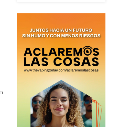
as últimas
ario y recibe todas las
ión de daños en tu correo
s
 and receive all the news
duction in your email.
l
en
SUBSCRIBIRSE