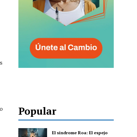
os
Popular
co
El síndrome Roa: El espejo