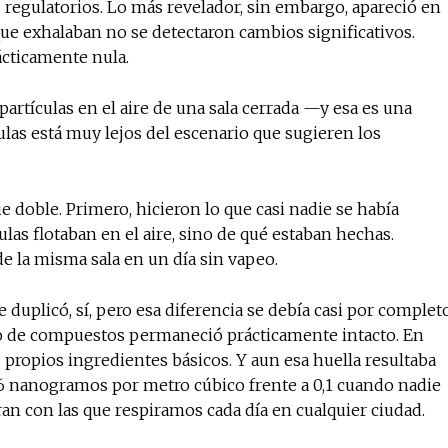
egulatorios. Lo más revelador, sin embargo, apareció en
que exhalaban no se detectaron cambios significativos.
ácticamente nula.
artículas en el aire de una sala cerrada —y esa es una
culas está muy lejos del escenario que sugieren los
e doble. Primero, hicieron lo que casi nadie se había
ulas flotaban en el aire, sino de qué estaban hechas.
e la misma sala en un día sin vapeo.
e duplicó, sí, pero esa diferencia se debía casi por complet
sto de compuestos permaneció prácticamente intacto. En
s propios ingredientes básicos. Y aun esa huella resultaba
 16 nanogramos por metro cúbico frente a 0,1 cuando nadie
an con las que respiramos cada día en cualquier ciudad.