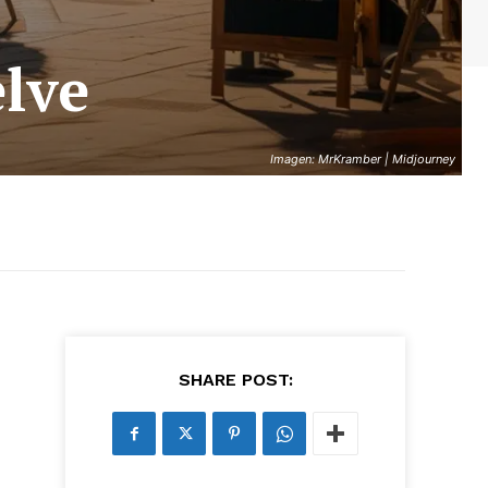
elve
Imagen: MrKramber | Midjourney
SHARE POST: