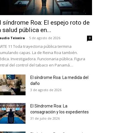
l síndrome Roa: El espejo roto de
a salud pública en...
audio Teixeira
-
5 de agosto de 2026
0
RTE 11 Toda trayectoria pública termina
umulando capas. La de Reina Roa también.
dica. Investigadora. Funcionaria pública. Figura
ntral del control del tabaco en Panamá....
El síndrome Roa: La medida del
daño
as últimas
3 de agosto de 2026
El Síndrome Roa: La
ario y recibe todas las
consagración y los expedientes
ión de daños en tu correo
31 de julio de 2026