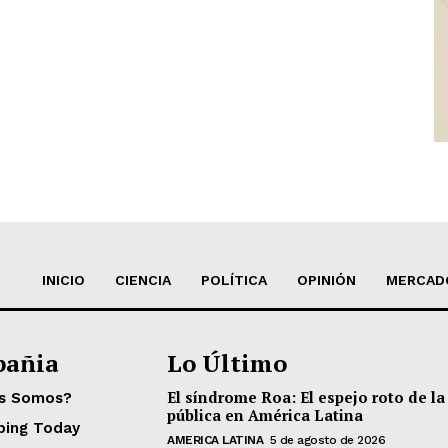
INICIO
CIENCIA
POLÍTICA
OPINIÓN
MERCAD
añia
Lo Último
El síndrome Roa: El espejo roto de la
es Somos?
pública en América Latina
ping Today
AMERICA LATINA
5 de agosto de 2026