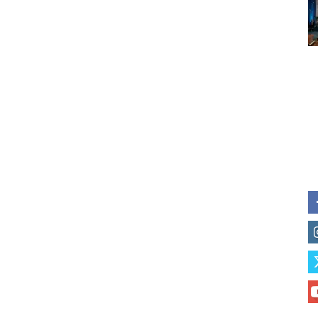
Subscribe to our daily clipping
of vaping and tobacco harm re