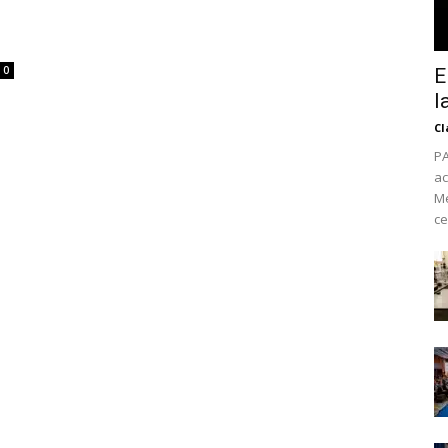
0
E
l
Cl
PA
ac
Mé
ce
No te pierdas de l
noticias
Suscríbete a nuestro boletín di
noticias del vapeo y la reducc
electrónico.