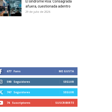
El síndrome Roa: Consagrada
 and receive all the news
afuera, cuestionada adentro
duction in your email.
29 de julio de 2026
SUBSCRIBIRSE
677
Fans
ME GUSTA
590
Seguidores
SEGUIR
747
Seguidores
SEGUIR
74
Suscriptores
SUSCRIBIRTE