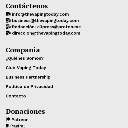
Contáctenos
info@thevapingtoday.com
business@thevapingtoday.com
Redacción: c3press@proton.me
direccion@thevapingtoday.com
Compañia
¿Quiénes Somos?
Club Vaping Today
Business Partnership
Política de Privacidad
Contacto
Donaciones
Patreon
PayPal