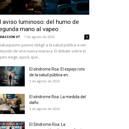
l aviso luminoso: del humo de
egunda mano al vapeo
DACCION VT
-
7 de agosto de 2026
0
 tabaquismo pasivo obligó a la salud pública a ver
 mundo de una nueva manera. El debate sobre el
peo exige, quizá, que...
El síndrome Roa: El espejo roto
de la salud pública en...
as últimas
5 de agosto de 2026
El síndrome Roa: La medida del
daño
ario y recibe todas las
3 de agosto de 2026
ión de daños en tu correo
El Síndrome Roa: La
 and receive all the news