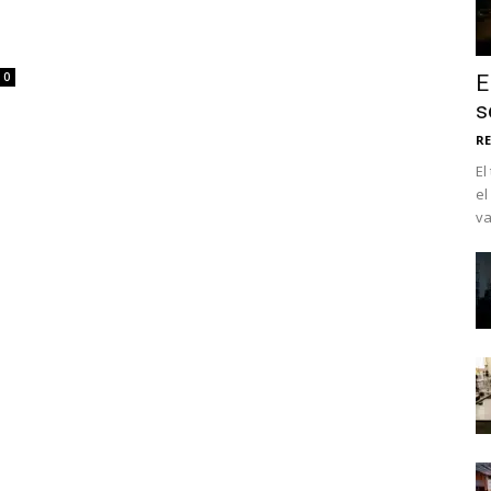
0
E
s
RE
El
el
va
No te pierdas de l
noticias
Suscríbete a nuestro boletín di
noticias del vapeo y la reducc
electrónico.
Subscribe to our daily clipping