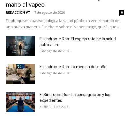
mano al vapeo
REDACCION VT
-
7 de agosto de 2026
0
El tabaquismo pasivo obligó a la salud pública a ver el mundo de
una nueva manera. El debate sobre el vapeo exige, quizá, que...
El síndrome Roa: El espejo roto de la salud
pública en...
5 de agosto de 2026
El síndrome Roa: La medida del daño
3 de agosto de 2026
El Síndrome Roa: La consagración y los
expedientes
No te pierdas de las
31 de julio de 2026
últimas noticias
Suscríbete a nuestro boletín diario y