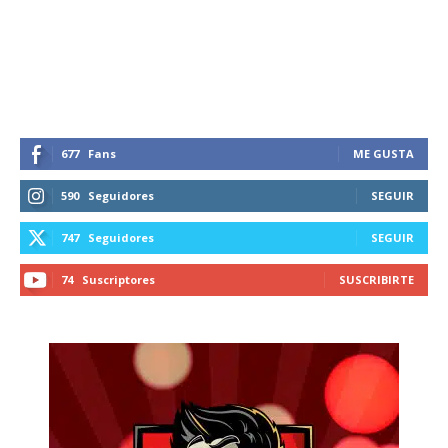
recibe todas las noticias del vapeo y la
reducción de daños en tu correo
electrónico.
Subscribe to our daily clipping and
receive all the news of vaping and
tobacco harm reduction in your email.
677
Fans
ME GUSTA
590
Seguidores
SEGUIR
SUBSCRIBIRSE
747
Seguidores
SEGUIR
74
Suscriptores
SUSCRIBIRTE