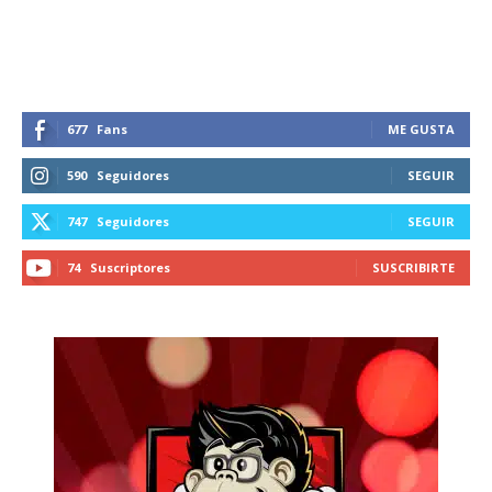
recibe todas las noticias del vapeo y la
reducción de daños en tu correo
electrónico.
Subscribe to our daily clipping and
receive all the news of vaping and
677
Fans
ME GUSTA
tobacco harm reduction in your email.
590
Seguidores
SEGUIR
SUBSCRIBIRSE
747
Seguidores
SEGUIR
74
Suscriptores
SUSCRIBIRTE