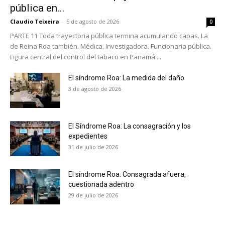
pública en...
Claudio Teixeira
-
5 de agosto de 2026
0
PARTE 11 Toda trayectoria pública termina acumulando capas. La
de Reina Roa también. Médica. Investigadora. Funcionaria pública.
Figura central del control del tabaco en Panamá....
El síndrome Roa: La medida del daño
3 de agosto de 2026
El Síndrome Roa: La consagración y los
expedientes
31 de julio de 2026
El síndrome Roa: Consagrada afuera,
cuestionada adentro
No te pierdas de las
29 de julio de 2026
últimas noticias