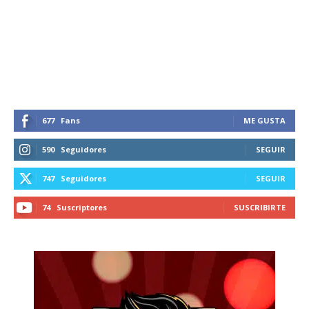
Suscríbete a nuestro boletín diario y
recibe todas las noticias del vapeo y la
reducción de daños en tu correo
electrónico.
Subscribe to our daily clipping and
receive all the news of vaping and
tobacco harm reduction in your email.
677
Fans
ME GUSTA
SUBSCRIBIRSE
590
Seguidores
SEGUIR
747
Seguidores
SEGUIR
74
Suscriptores
SUSCRIBIRTE