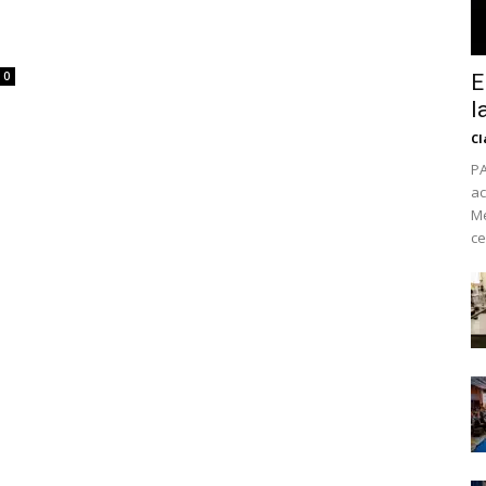
0
E
l
Cl
PA
ac
Mé
ce
No te pierdas de l
noticias
Suscríbete a nuestro boletín di
noticias del vapeo y la reducc
electrónico.