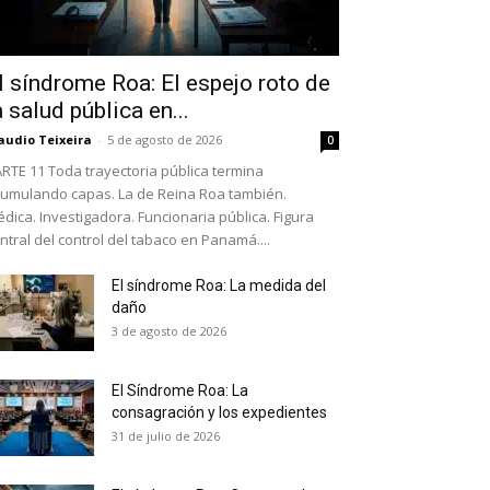
l síndrome Roa: El espejo roto de
a salud pública en...
audio Teixeira
-
5 de agosto de 2026
0
RTE 11 Toda trayectoria pública termina
umulando capas. La de Reina Roa también.
dica. Investigadora. Funcionaria pública. Figura
ntral del control del tabaco en Panamá....
El síndrome Roa: La medida del
daño
as últimas
3 de agosto de 2026
El Síndrome Roa: La
ario y recibe todas las
consagración y los expedientes
ión de daños en tu correo
31 de julio de 2026