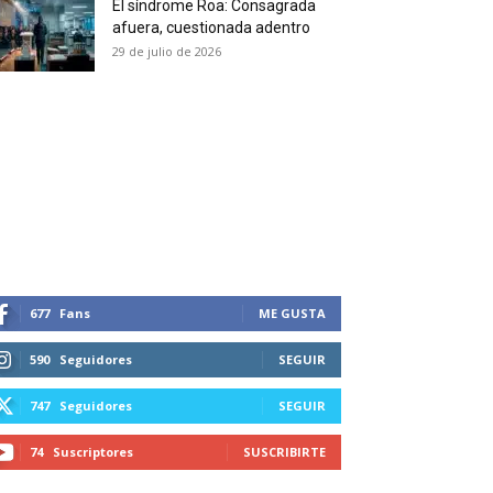
El síndrome Roa: Consagrada
 and receive all the news
afuera, cuestionada adentro
duction in your email.
29 de julio de 2026
SUBSCRIBIRSE
677
Fans
ME GUSTA
590
Seguidores
SEGUIR
747
Seguidores
SEGUIR
74
Suscriptores
SUSCRIBIRTE