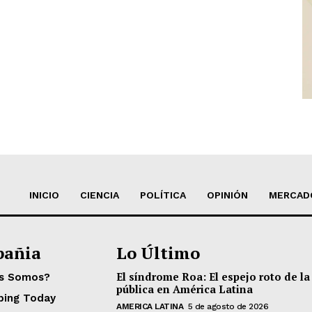
INICIO
CIENCIA
POLÍTICA
OPINIÓN
MERCAD
añia
Lo Último
El síndrome Roa: El espejo roto de la
es Somos?
pública en América Latina
ping Today
AMERICA LATINA
5 de agosto de 2026