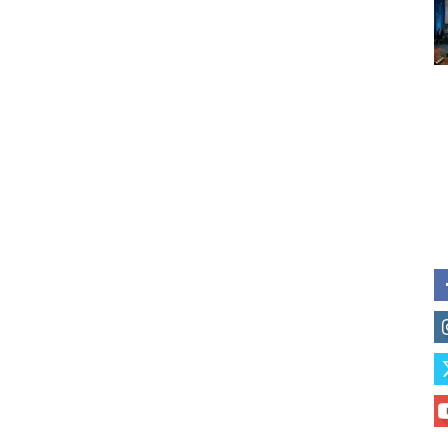
Subscribe to our daily clipping
of vaping and tobacco harm re