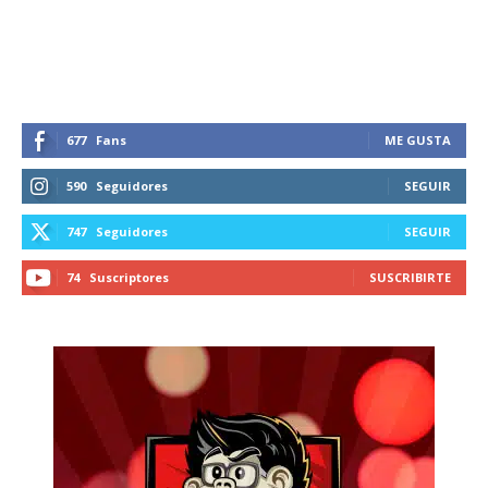
recibe todas las noticias del vapeo y la
reducción de daños en tu correo
electrónico.
Subscribe to our daily clipping and
receive all the news of vaping and
677
Fans
ME GUSTA
tobacco harm reduction in your email.
590
Seguidores
SEGUIR
SUBSCRIBIRSE
747
Seguidores
SEGUIR
74
Suscriptores
SUSCRIBIRTE