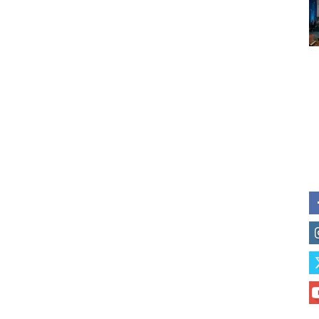
Subscribe to our daily clipping
of vaping and tobacco harm re