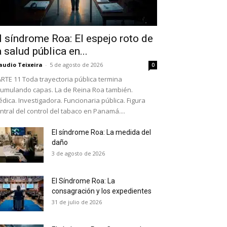
l síndrome Roa: El espejo roto de
a salud pública en...
audio Teixeira
-
5 de agosto de 2026
0
RTE 11 Toda trayectoria pública termina
umulando capas. La de Reina Roa también.
dica. Investigadora. Funcionaria pública. Figura
ntral del control del tabaco en Panamá....
El síndrome Roa: La medida del
daño
as últimas
3 de agosto de 2026
El Síndrome Roa: La
ario y recibe todas las
consagración y los expedientes
ión de daños en tu correo
31 de julio de 2026