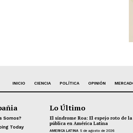
INICIO
CIENCIA
POLÍTICA
OPINIÓN
MERCAD
añia
Lo Último
El síndrome Roa: El espejo roto de la
es Somos?
pública en América Latina
ping Today
AMERICA LATINA
5 de agosto de 2026