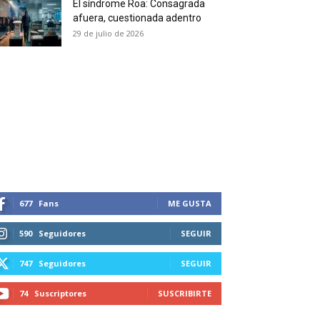
El síndrome Roa: Consagrada
 and receive all the news
afuera, cuestionada adentro
duction in your email.
29 de julio de 2026
SUBSCRIBIRSE
677
Fans
ME GUSTA
590
Seguidores
SEGUIR
747
Seguidores
SEGUIR
74
Suscriptores
SUSCRIBIRTE