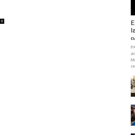
0
E
l
Cl
PA
ac
Mé
ce
No te pierdas de l
noticias
Suscríbete a nuestro boletín di
noticias del vapeo y la reducc
electrónico.