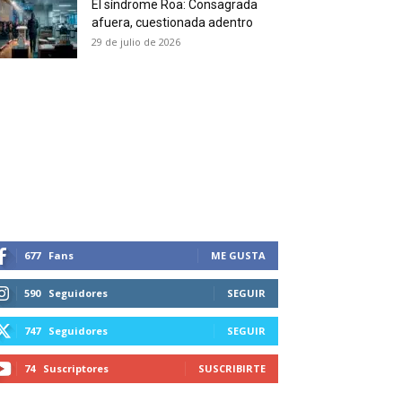
El síndrome Roa: Consagrada
 and receive all the news
afuera, cuestionada adentro
duction in your email.
29 de julio de 2026
SUBSCRIBIRSE
677
Fans
ME GUSTA
590
Seguidores
SEGUIR
747
Seguidores
SEGUIR
74
Suscriptores
SUSCRIBIRTE