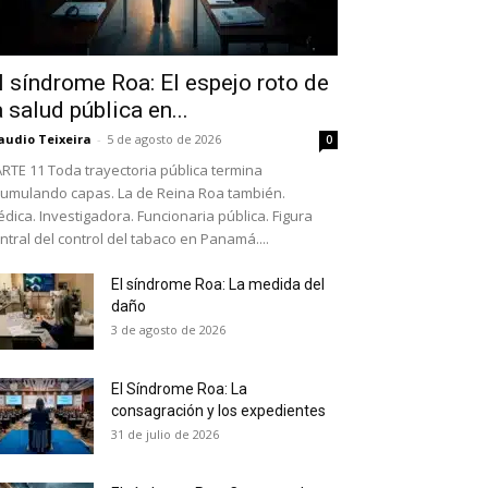
l síndrome Roa: El espejo roto de
a salud pública en...
audio Teixeira
-
5 de agosto de 2026
0
RTE 11 Toda trayectoria pública termina
umulando capas. La de Reina Roa también.
dica. Investigadora. Funcionaria pública. Figura
ntral del control del tabaco en Panamá....
El síndrome Roa: La medida del
daño
as últimas
3 de agosto de 2026
El Síndrome Roa: La
ario y recibe todas las
consagración y los expedientes
ión de daños en tu correo
31 de julio de 2026