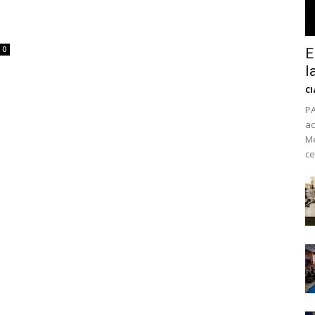
0
E
l
Cl
PA
ac
Mé
ce
No te pierdas de l
noticias
Suscríbete a nuestro boletín di
noticias del vapeo y la reducc
electrónico.