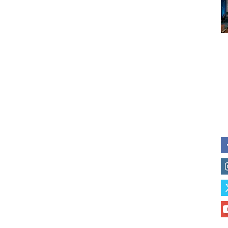
Subscribe to our daily clipping
of vaping and tobacco harm re