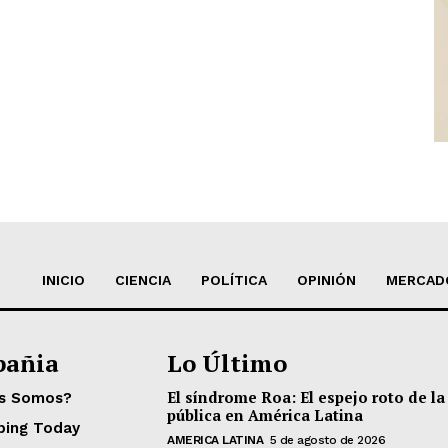
INICIO
CIENCIA
POLÍTICA
OPINIÓN
MERCAD
añia
Lo Último
El síndrome Roa: El espejo roto de la
es Somos?
pública en América Latina
ping Today
AMERICA LATINA
5 de agosto de 2026