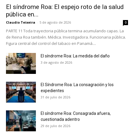
El síndrome Roa: El espejo roto de la salud
pública en...
Claudio Teixeira
-
5 de agosto de 2026
0
PARTE 11 Toda trayectoria pública termina acumulando capas. La
de Reina Roa también. Médica. Investigadora. Funcionaria pública.
Figura central del control del tabaco en Panamá....
El síndrome Roa: La medida del daño
3 de agosto de 2026
El Síndrome Roa: La consagración y los
expedientes
31 de julio de 2026
El síndrome Roa: Consagrada afuera,
No te pierdas de las
cuestionada adentro
últimas noticias
29 de julio de 2026