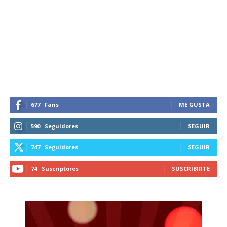
Suscríbete a nuestro boletín diario y
recibe todas las noticias del vapeo y la
reducción de daños en tu correo
electrónico.
Subscribe to our daily clipping and
receive all the news of vaping and
tobacco harm reduction in your email.
677
Fans
ME GUSTA
SUBSCRIBIRSE
590
Seguidores
SEGUIR
747
Seguidores
SEGUIR
74
Suscriptores
SUSCRIBIRTE