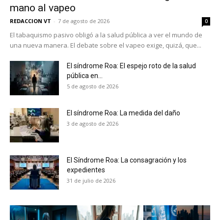
mano al vapeo
REDACCION VT
-
7 de agosto de 2026
0
El tabaquismo pasivo obligó a la salud pública a ver el mundo de
una nueva manera. El debate sobre el vapeo exige, quizá, que...
El síndrome Roa: El espejo roto de la salud
pública en...
5 de agosto de 2026
El síndrome Roa: La medida del daño
3 de agosto de 2026
El Síndrome Roa: La consagración y los
expedientes
No te pierdas de las
31 de julio de 2026
últimas noticias
Suscríbete a nuestro boletín diario y