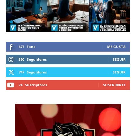
recibe todas las noticias del vapeo y la
reducción de daños en tu correo
electrónico.
Subscribe to our daily clipping and
receive all the news of vaping and
tobacco harm reduction in your email.
677
Fans
ME GUSTA
590
Seguidores
SEGUIR
SUBSCRIBIRSE
747
Seguidores
SEGUIR
74
Suscriptores
SUSCRIBIRTE