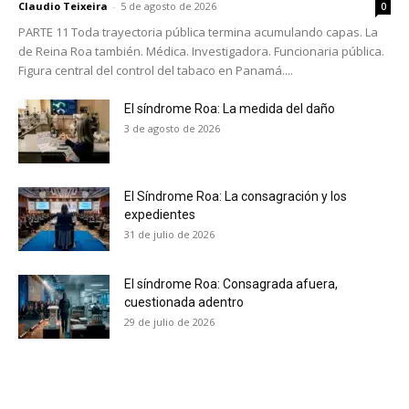
Claudio Teixeira
-
5 de agosto de 2026
0
PARTE 11 Toda trayectoria pública termina acumulando capas. La
de Reina Roa también. Médica. Investigadora. Funcionaria pública.
Figura central del control del tabaco en Panamá....
El síndrome Roa: La medida del daño
3 de agosto de 2026
El Síndrome Roa: La consagración y los
expedientes
31 de julio de 2026
El síndrome Roa: Consagrada afuera,
cuestionada adentro
29 de julio de 2026
No te pierdas de las
últimas noticias
Suscríbete a nuestro boletín diario y