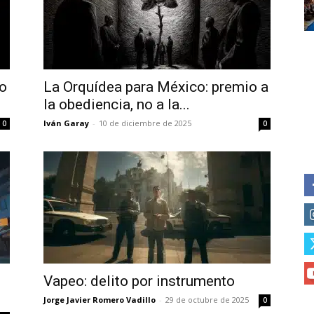
of vaping and tobacco harm re
no
La Orquídea para México: premio a
la obediencia, no a la...
Iván Garay
-
10 de diciembre de 2025
0
0
Vapeo: delito por instrumento
Jorge Javier Romero Vadillo
-
29 de octubre de 2025
0