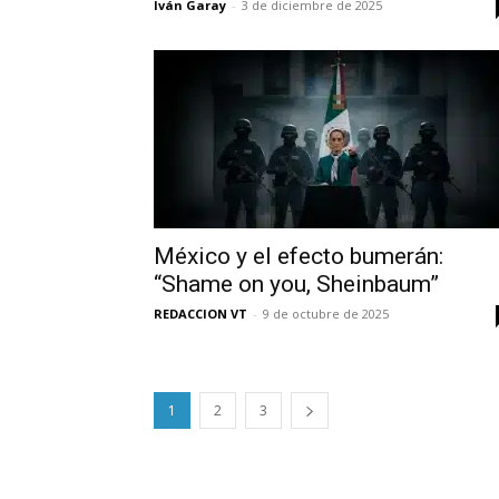
Iván Garay
-
3 de diciembre de 2025
México y el efecto bumerán:
“Shame on you, Sheinbaum”
REDACCION VT
-
9 de octubre de 2025
1
2
3