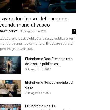
l aviso luminoso: del humo de
egunda mano al vapeo
DACCION VT
-
7 de agosto de 2026
0
 tabaquismo pasivo obligó a la salud pública a ver
 mundo de una nueva manera. El debate sobre el
peo exige, quizá, que...
El síndrome Roa: El espejo roto
de la salud pública en...
as últimas
5 de agosto de 2026
El síndrome Roa: La medida del
daño
ario y recibe todas las
3 de agosto de 2026
ión de daños en tu correo
El Síndrome Roa: La
 and receive all the news