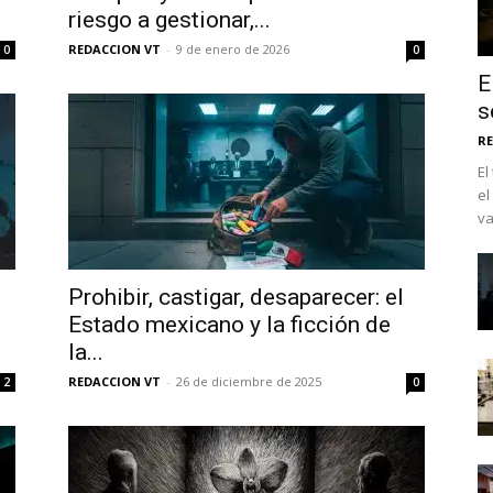
riesgo a gestionar,...
REDACCION VT
-
9 de enero de 2026
0
0
E
s
RE
El
el
va
Prohibir, castigar, desaparecer: el
No te pierdas de l
Estado mexicano y la ficción de
noticias
la...
REDACCION VT
-
26 de diciembre de 2025
2
0
Suscríbete a nuestro boletín di
noticias del vapeo y la reducc
electrónico.
Subscribe to our daily clipping