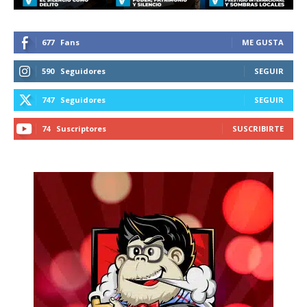
677
Fans
ME GUSTA
590
Seguidores
SEGUIR
747
Seguidores
SEGUIR
74
Suscriptores
SUSCRIBIRTE