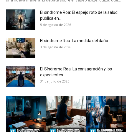
El síndrome Roa: El espejo roto de la salud
pública en...
5 de agosto de 2026
No te pierdas de las
últimas noticias
El síndrome Roa: La medida del daño
3 de agosto de 2026
Suscríbete a nuestro boletín diario y
recibe todas las noticias del vapeo y la
reducción de daños en tu correo
El Síndrome Roa: La consagración y los
electrónico.
expedientes
31 de julio de 2026
Subscribe to our daily clipping and
receive all the news of vaping and
tobacco harm reduction in your email.
SUBSCRIBIRSE