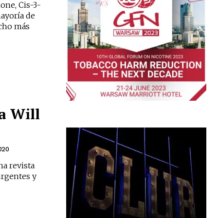
one, Cis-3-
mayoría de
ucho más
a Will
020
a revista
urgentes y