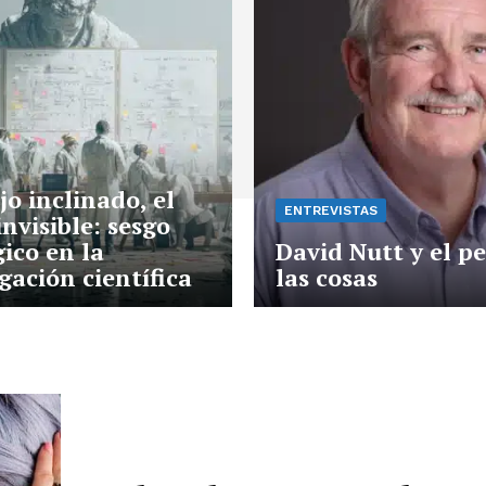
jo inclinado, el
ENTREVISTAS
invisible: sesgo
ico en la
David Nutt y el p
gación científica
las cosas
No te pierdas de l