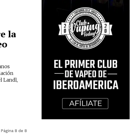
e la
eo
anos
lación
l Landl,
Página 8 de 8