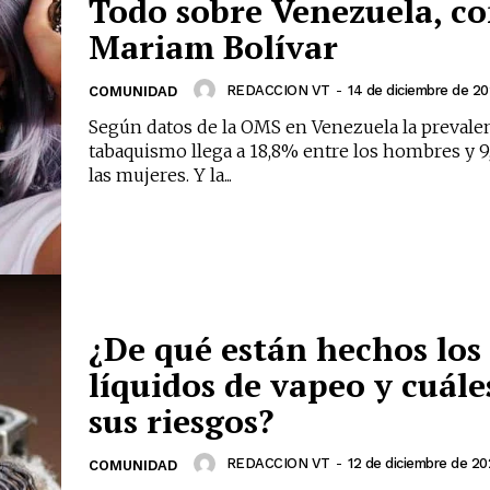
Todo sobre Venezuela, c
noticias
Mariam Bolívar
Suscríbete a nuestro boletín di
noticias del vapeo y la reducc
REDACCION VT
-
14 de diciembre de 2
COMUNIDAD
electrónico.
Según datos de la OMS en Venezuela la prevalen
tabaquismo llega a 18,8% entre los hombres y 9
Subscribe to our daily clipping
las mujeres. Y la...
of vaping and tobacco harm re
¿De qué están hechos los
líquidos de vapeo y cuále
sus riesgos?
REDACCION VT
-
12 de diciembre de 2
COMUNIDAD