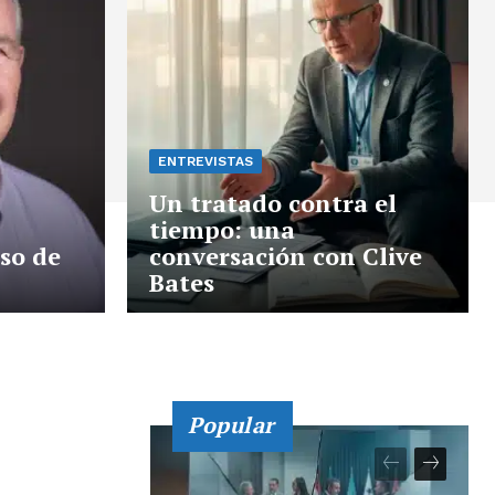
ENTREVISTAS
Un tratado contra el
tiempo: una
eso de
conversación con Clive
Bates
Popular
as últimas