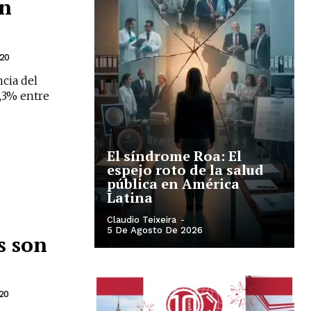
on
ario y recibe todas las
ión de daños en tu correo
020
cia del
,3% entre
 and receive all the news
duction in your email.
El síndrome Roa: El
SUBSCRIBIRSE
espejo roto de la salud
pública en América
Latina
Claudio Teixeira
-
5 De Agosto De 2026
s son
020