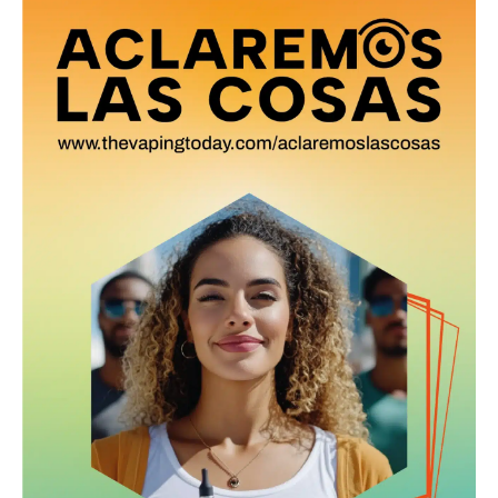
Suscríbete a nuestro boletín diario y
recibe todas las noticias del vapeo y la
reducción de daños en tu correo
electrónico.
Subscribe to our daily clipping and
receive all the news of vaping and
tobacco harm reduction in your email.
SUBSCRIBIRSE