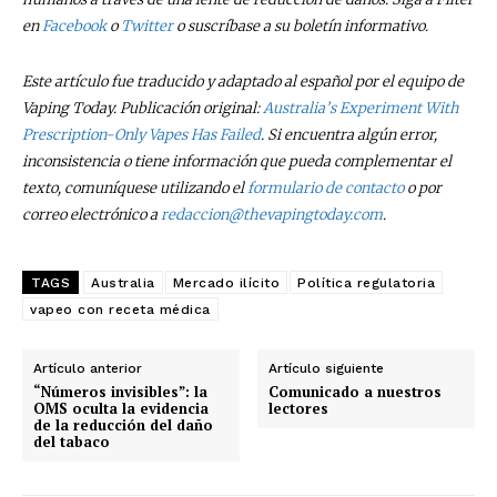
recibe todas las noticias del vapeo y la
en
Facebook
o
Twitter
o suscríbase a su boletín informativo.
reducción de daños en tu correo
electrónico.
Este artículo fue traducido y adaptado al español por el equipo de
Subscribe to our daily clipping and
Vaping Today. Publicación original:
Australia’s Experiment With
receive all the news of vaping and
Prescription-Only Vapes Has Failed
. Si encuentra algún error,
tobacco harm reduction in your email.
inconsistencia o tiene información que pueda complementar el
texto, comuníquese utilizando el
formulario de contacto
o por
SUBSCRIBIRSE
correo electrónico a
redaccion@thevapingtoday.com
.
TAGS
Australia
Mercado ilícito
Política regulatoria
vapeo con receta médica
Artículo anterior
Artículo siguiente
“Números invisibles”: la
Comunicado a nuestros
OMS oculta la evidencia
lectores
de la reducción del daño
del tabaco