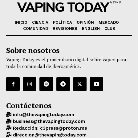
VAPING TODAY
NEWS
INICIO
CIENCIA
POLÍTICA
OPINIÓN
MERCADO
COMUNIDAD
REVISIONES
ENGLISH
CLUB
Sobre nosotros
Vaping Today es el primer diario digital sobre vapeo para
toda la comunidad de Iberoamérica.
Contáctenos
info@thevapingtoday.com
business@thevapingtoday.com
Redacción: c3press@proton.me
direccion@thevapingtoday.com