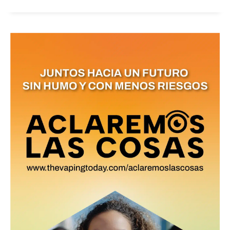
No te pierdas de las
últimas noticias
Suscríbete a nuestro boletín diario y
recibe todas las noticias del vapeo y la
reducción de daños en tu correo
electrónico.
Subscribe to our daily clipping and
receive all the news of vaping and
tobacco harm reduction in your email.
SUBSCRIBIRSE