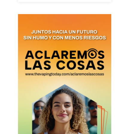
as últimas
ario y recibe todas las
ión de daños en tu correo
 and receive all the news
duction in your email.
SUBSCRIBIRSE