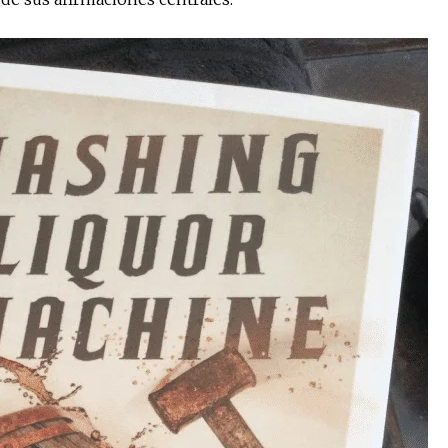
No te pierdas de l
noticias
Suscríbete a nuestro boletín di
noticias del vapeo y la reducc
electrónico.
Subscribe to our daily clipping
of vaping and tobacco harm re