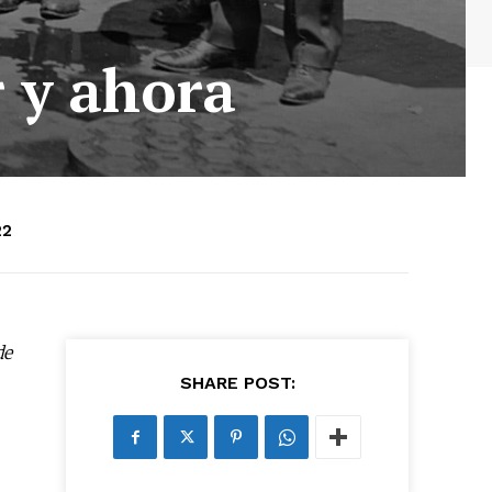
r y ahora
22
de
SHARE POST: