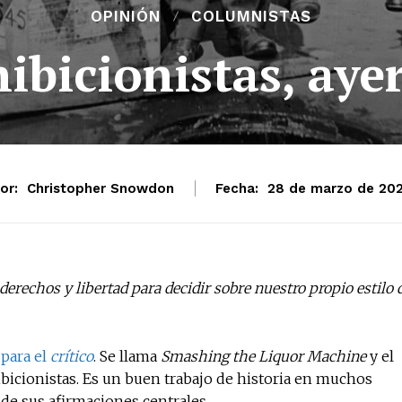
OPINIÓN
COLUMNISTAS
ibicionistas, aye
or:
Christopher Snowdon
Fecha:
28 de marzo de 20
rechos y libertad para decidir sobre nuestro propio estilo 
 para el
crítico
. Se llama
Smashing the Liquor Machine
y el
hibicionistas. Es un buen trabajo de historia en muchos
de sus afirmaciones centrales.