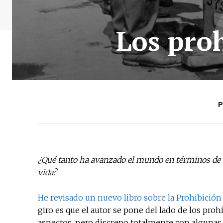
Los proh
P
¿Qué tanto ha avanzado el mundo en términos de de
vida?
He revisado un nuevo libro sobre la Prohibición
giro es que el autor se pone del lado de los pro
aspectos, pero discrepo totalmente con algunas 