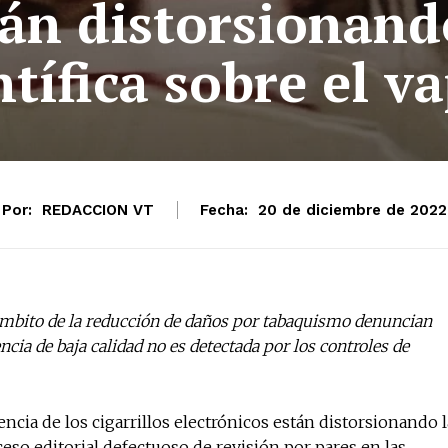
tán distorsionand
ntífica sobre el v
Por:
REDACCION VT
Fecha:
20 de diciembre de 2022
ámbito de la reducción de daños por tabaquismo denuncian
ncia de baja calidad no es detectada por los controles de
encia de los cigarrillos electrónicos están distorsionando l
ceso editorial defectuoso de revisión por pares en las