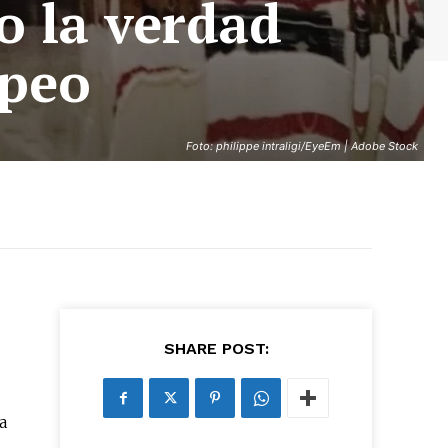
o la verdad
apeo
Foto: philippe intraligi/EyeEm | Adobe Stock
SHARE POST:
a