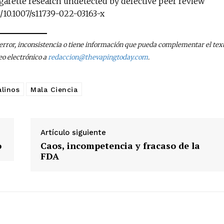
-cigarette research undetected by defective peer review
g/10.1007/s11739-022-03163-x
n error, inconsistencia o tiene información que pueda complementar el text
eo electrónico a
redaccion@thevapingtoday.com
.
alinos
Mala Ciencia
Artículo siguiente
o
Caos, incompetencia y fracaso de la
FDA