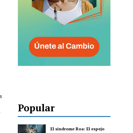
s
Popular
a
El síndrome Roa: El espejo