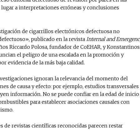
a lugar a interpretaciones erróneas y conclusiones
No te pierdas de l
tigación de cigarrillos electrónicos defectuosa no
noticias
defectuoso», publicado en la revista
Internal and Emergenc
daños Riccardo Polosa, fundador de CoEHAR, y Konstantinos
nuncian el peligro de una escalada en la promoción y
Suscríbete a nuestro boletín di
noticias del vapeo y la reducc
or evidencia de la más baja calidad.
electrónico.
nvestigaciones ignoran la relevancia del momento del
Subscribe to our daily clipping
ones de causa y efecto: por ejemplo, estudios transversales
of vaping and tobacco harm re
uyen información. No se puede confiar en la edad de inicio
 combustibles para establecer asociaciones causales con
uismo.
s de revistas científicas reconocidas parecen restar