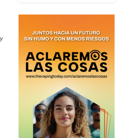
as últimas
y
ario y recibe todas las
ión de daños en tu correo
 and receive all the news
duction in your email.
SUBSCRIBIRSE