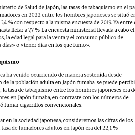
sterio de Salud de Japón, las tasas de tabaquismo en el pa
 fumadores en 2022 entre los hombres japoneses se situó e
 3,4 % con respecto a la misma encuesta de 2019. Ya entre 
No te pierdas de l
sta llefar a 7,7 %. La encuesta ministerial llevada a cabo el
noticias
, la edad legal para la venta y el consumo público de
 días» o «tener días en los que fumo».
Suscríbete a nuestro boletín di
noticias del vapeo y la reducc
aquismo
electrónico.
ica ha venido ocurriendo de manera sostenida desde
Subscribe to our daily clipping
o de la población adulta en Japón fumaba, se puede percibi
of vaping and tobacco harm re
, la tasa de tabaquismo entre los hombres japoneses era d
mbres en Japón fumaba, en contraste con los números de
ó fumar cigarrillos convencionales.
r en la sociedad japonesa, consideremos las cifras de los
 tasa de fumadores adultos en Japón era del 22,1 %: