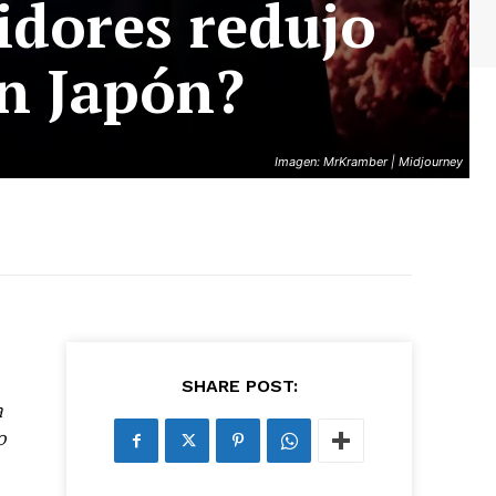
idores redujo
en Japón?
Imagen: MrKramber | Midjourney
SHARE POST:
a
o