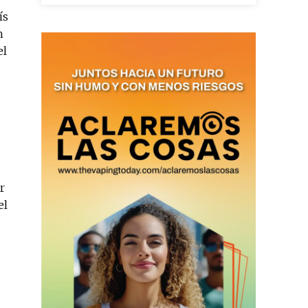
ís
n
el
as últimas
ario y recibe todas las
ión de daños en tu correo
 and receive all the news
r
duction in your email.
el
SUBSCRIBIRSE