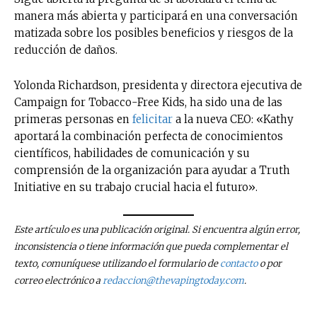
últimas noticias
manera más abierta y participará en una conversación
matizada sobre los posibles beneficios y riesgos de la
reducción de daños.
Suscríbete a nuestro boletín diario y
recibe todas las noticias del vapeo y la
reducción de daños en tu correo
Yolonda Richardson, presidenta y directora ejecutiva de
electrónico.
Campaign for Tobacco-Free Kids, ha sido una de las
primeras personas en
felicitar
a la nueva CEO: «Kathy
Subscribe to our daily clipping and
aportará la combinación perfecta de conocimientos
receive all the news of vaping and
científicos, habilidades de comunicación y su
tobacco harm reduction in your email.
comprensión de la organización para ayudar a Truth
Initiative en su trabajo crucial hacia el futuro».
SUBSCRIBIRSE
Este artículo es una publicación original. Si encuentra algún error,
inconsistencia o tiene información que pueda complementar el
texto, comuníquese utilizando el formulario de
contacto
o por
correo electrónico a
redaccion@thevapingtoday.com
.