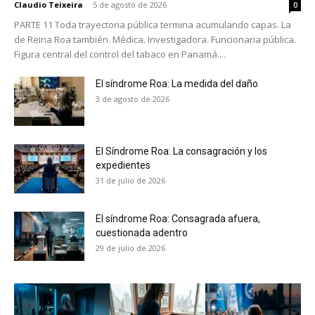
Claudio Teixeira
-
5 de agosto de 2026
0
PARTE 11 Toda trayectoria pública termina acumulando capas. La
de Reina Roa también. Médica. Investigadora. Funcionaria pública.
Figura central del control del tabaco en Panamá....
El síndrome Roa: La medida del daño
3 de agosto de 2026
El Síndrome Roa: La consagración y los
expedientes
31 de julio de 2026
El síndrome Roa: Consagrada afuera,
cuestionada adentro
29 de julio de 2026
No te pierdas de las
últimas noticias
Suscríbete a nuestro boletín diario y