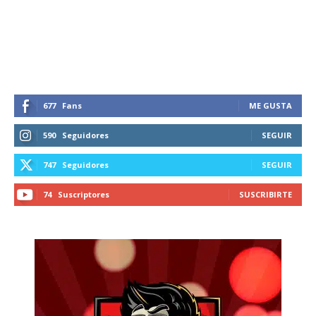
recibe todas las noticias del vapeo y la
reducción de daños en tu correo
electrónico.
Subscribe to our daily clipping and
receive all the news of vaping and
tobacco harm reduction in your email.
677
Fans
ME GUSTA
590
Seguidores
SEGUIR
SUBSCRIBIRSE
747
Seguidores
SEGUIR
74
Suscriptores
SUSCRIBIRTE