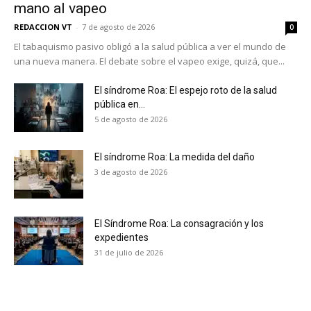
mano al vapeo
REDACCION VT
-
7 de agosto de 2026
0
El tabaquismo pasivo obligó a la salud pública a ver el mundo de
una nueva manera. El debate sobre el vapeo exige, quizá, que...
El síndrome Roa: El espejo roto de la salud
pública en...
5 de agosto de 2026
El síndrome Roa: La medida del daño
3 de agosto de 2026
El Síndrome Roa: La consagración y los
expedientes
No te pierdas de las
31 de julio de 2026
últimas noticias
Suscríbete a nuestro boletín diario y