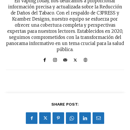
En VapingToday, nos dedicamos a proporcionar
información precisa y actualizada sobre la Reducción
de Daños del Tabaco. Con el respaldo de C3PRESS y
No te pierdas de las
Kramber Designs, nuestro equipo se esfuerza por
últimas noticias
ofrecer una cobertura completa y perspectivas
expertas para nuestros lectores. Establecidos en 2020,
seguimos comprometidos con la transformación del
Suscríbete a nuestro boletín diario y
panorama informativo en un tema crucial para la salud
recibe todas las noticias del vapeo y la
pública.
reducción de daños en tu correo
electrónico.
Subscribe to our daily clipping and
receive all the news of vaping and
tobacco harm reduction in your email.
SUBSCRIBIRSE
SHARE POST: