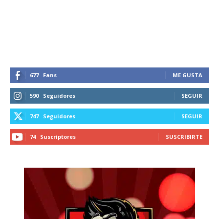
recibe todas las noticias del vapeo y la
reducción de daños en tu correo
electrónico.
Subscribe to our daily clipping and
receive all the news of vaping and
tobacco harm reduction in your email.
677
Fans
ME GUSTA
590
Seguidores
SEGUIR
SUBSCRIBIRSE
747
Seguidores
SEGUIR
74
Suscriptores
SUSCRIBIRTE