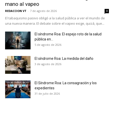
mano al vapeo
REDACCION VT
-
7 de agosto de 2026
0
El tabaquismo pasivo obligó a la salud pública a ver el mundo de
una nueva manera. El debate sobre el vapeo exige, quizá, que...
El síndrome Roa: El espejo roto de la salud
pública en...
5 de agosto de 2026
El síndrome Roa: La medida del daño
3 de agosto de 2026
El Síndrome Roa: La consagración y los
expedientes
No te pierdas de las
31 de julio de 2026
últimas noticias
Suscríbete a nuestro boletín diario y