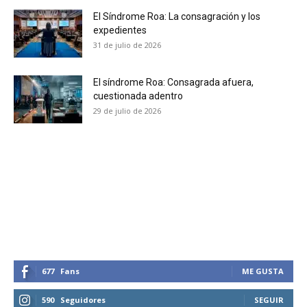
El Síndrome Roa: La consagración y los
No te pierdas de las
expedientes
31 de julio de 2026
últimas noticias
Suscríbete a nuestro boletín diario y
El síndrome Roa: Consagrada afuera,
cuestionada adentro
recibe todas las noticias del vapeo y la
reducción de daños en tu correo
29 de julio de 2026
electrónico.
Subscribe to our daily clipping and
receive all the news of vaping and
tobacco harm reduction in your email.
SUBSCRIBIRSE
677
Fans
ME GUSTA
590
Seguidores
SEGUIR