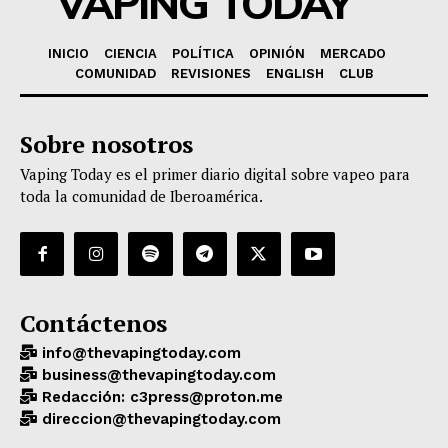
VAPING TODAY
INICIO
CIENCIA
POLÍTICA
OPINIÓN
MERCADO
COMUNIDAD
REVISIONES
ENGLISH
CLUB
Sobre nosotros
Vaping Today es el primer diario digital sobre vapeo para
toda la comunidad de Iberoamérica.
Contáctenos
info@thevapingtoday.com
business@thevapingtoday.com
Redacción: c3press@proton.me
direccion@thevapingtoday.com