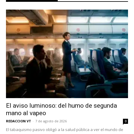
No te pierdas de las
El aviso luminoso: del humo de segunda
últimas noticias
mano al vapeo
Suscríbete a nuestro boletín diario y
REDACCION VT
-
7 de agosto de 2026
0
recibe todas las noticias del vapeo y la
El tabaquismo pasivo obligó a la salud pública a ver el mundo de
reducción de daños en tu correo