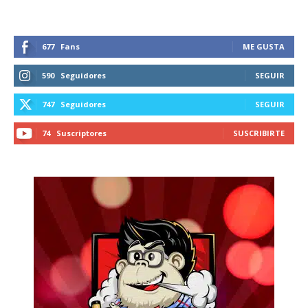
677
Fans
ME GUSTA
590
Seguidores
SEGUIR
747
Seguidores
SEGUIR
74
Suscriptores
SUSCRIBIRTE